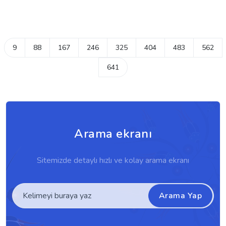
9
88
167
246
325
404
483
562
641
Arama ekranı
Sitemizde detaylı hızlı ve kolay arama ekranı
Arama Yap