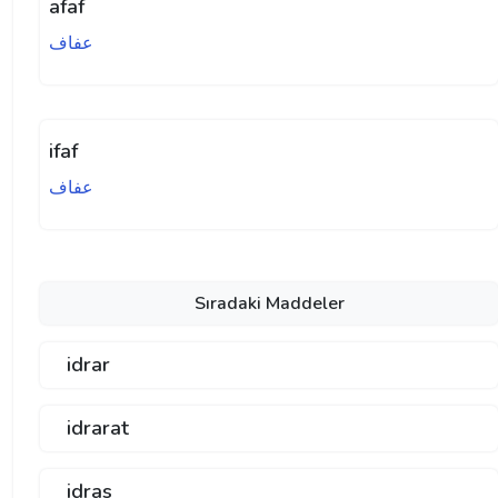
afaf
عفاف
ifaf
عفاف
Sıradaki Maddeler
idrar
idrarat
idras