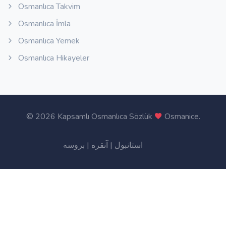
Osmanlıca Takvim
Osmanlıca İmla
Osmanlıca Yemek
Osmanlıca Hikayeler
©
2026 Kapsamlı Osmanlıca Sözlük
Osmanice
.
بروسه
|
آنقره
|
استانبول