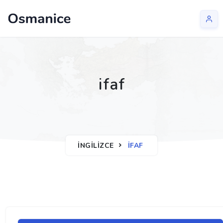
ifaf
İNGILIZCE
IFAF