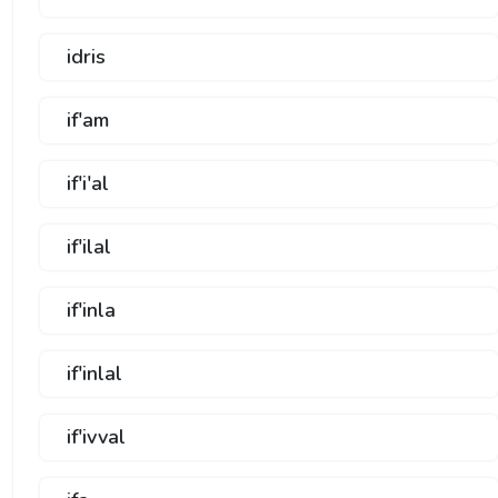
idris
if'am
if'i'al
if'ilal
if'inla
if'inlal
if'ivval