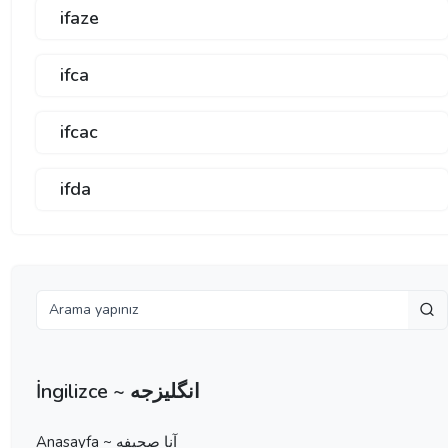
ifaze
ifca
ifcac
ifda
İngilizce ~ انگلیزجه
Anasayfa ~ آنا صحيفه