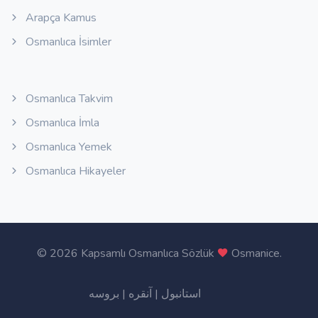
Arapça Kamus
Osmanlıca İsimler
Osmanlıca Takvim
Osmanlıca İmla
Osmanlıca Yemek
Osmanlıca Hikayeler
©
2026 Kapsamlı Osmanlıca Sözlük
Osmanice
.
بروسه
|
آنقره
|
استانبول