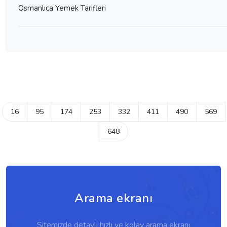
Osmanlıca Yemek Tarifleri
16
95
174
253
332
411
490
569
648
Arama ekranı
Sitemizde detaylı hızlı ve kolay arama ekranı