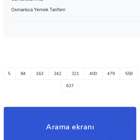
Osmanlıca Yemek Tarifleri
5
84
163
242
321
400
479
558
637
Arama ekranı