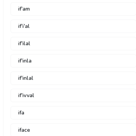
if'am
if'i'al
if'ilal
if'inla
if'inlal
if'ivval
ifa
iface