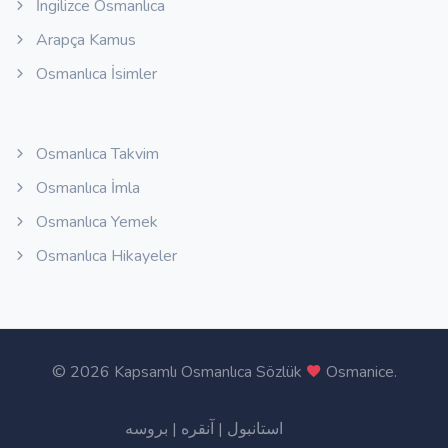
İngilizce Osmanlıca
Arapça Kamus
Osmanlıca İsimler
Osmanlıca Takvim
Osmanlıca İmla
Osmanlıca Yemek
Osmanlıca Hikayeler
©
2026 Kapsamlı Osmanlıca Sözlük
Osmanice
.
بروسه
|
آنقره
|
استانبول