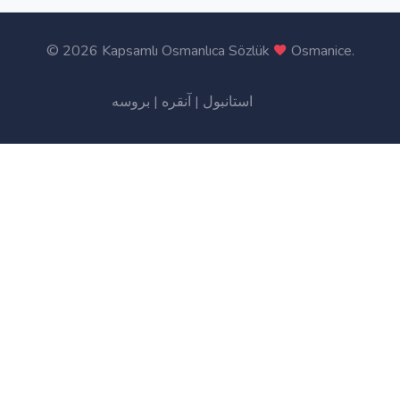
©
2026 Kapsamlı Osmanlıca Sözlük
Osmanice
.
بروسه
|
آنقره
|
استانبول