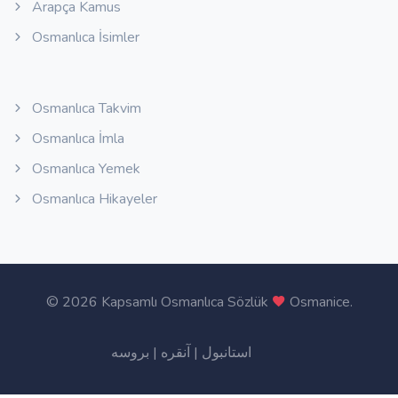
Arapça Kamus
Osmanlıca İsimler
Osmanlıca Takvim
Osmanlıca İmla
Osmanlıca Yemek
Osmanlıca Hikayeler
©
2026 Kapsamlı Osmanlıca Sözlük
Osmanice
.
بروسه
|
آنقره
|
استانبول