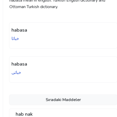
habasa mean in english. Turkish English dictionary and
Ottoman Turkish dictionary.
habasa
خباثا
habasa
خباثی
Sıradaki Maddeler
hab nak