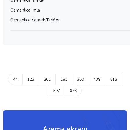
Osmanlıca İsimler
Osmanlıca İmla
Osmanlıca Yemek Tarifleri
44
123
202
281
360
439
518
597
676
Arama ekranı