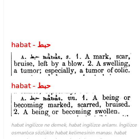
habat - حبط
habat - حبط
habat ingilizce ne demek, habat ingilizce anlamı. İngilizce
osmanlıca sözlükte habat kelimesinin manası. habat