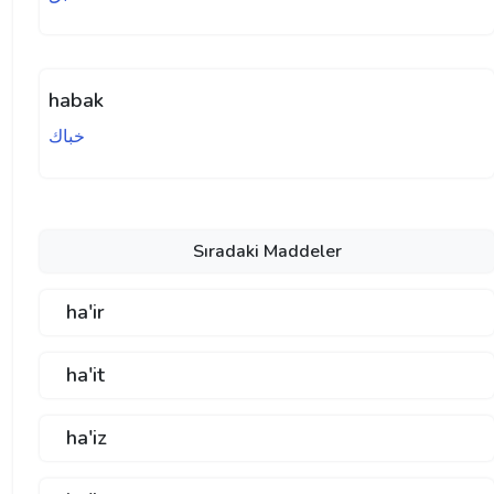
habak
خباك
Sıradaki Maddeler
ha'ir
ha'it
ha'iz