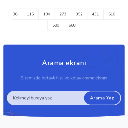
36
115
194
273
352
431
510
589
668
Arama ekranı
Sitemizde detaylı hızlı ve kolay arama ekranı
Arama Yap