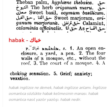
habak - خباك
habak ingilizce ne demek, habak ingilizce anlamı. İngilizce
osmanlıca sözlükte habak kelimesinin manası. habak
osmanlıca nasıl yazılır yazılışı. habak nedir.