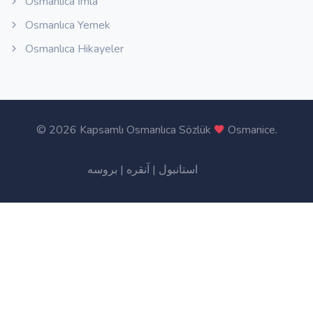
Osmanlıca İmla
Osmanlıca Yemek
Osmanlıca Hikayeler
©
2026 Kapsamlı Osmanlıca Sözlük
Osmanice
.
بروسه
|
آنقره
|
استانبول