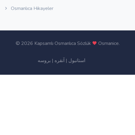
Osmanlıca Hikayeler
©
2026 Kapsamlı Osmanlıca Sözlük
Osmanice
.
بروسه
|
آنقره
|
استانبول