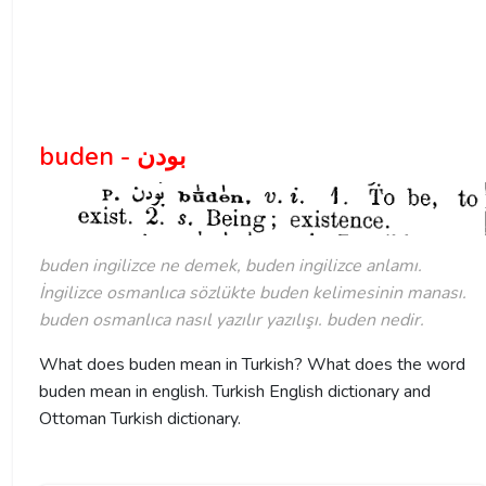
buden - بودن
buden ingilizce ne demek, buden ingilizce anlamı.
İngilizce osmanlıca sözlükte buden kelimesinin manası.
buden osmanlıca nasıl yazılır yazılışı. buden nedir.
What does buden mean in Turkish? What does the word
buden mean in english. Turkish English dictionary and
Ottoman Turkish dictionary.