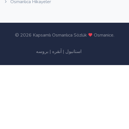
Osmanlıca Hikayeler
©
2026 Kapsamlı Osmanlıca Sözlük
Osmanice
.
بروسه
|
آنقره
|
استانبول