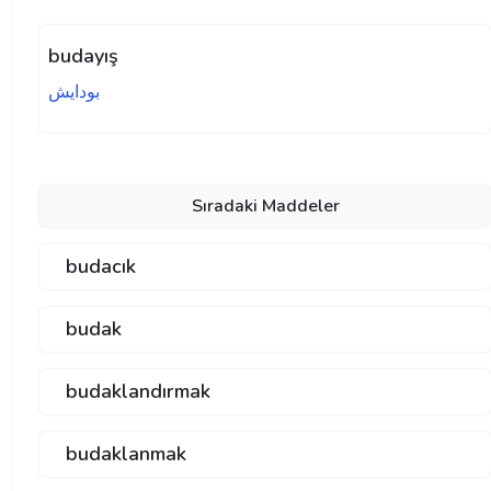
budayış
بودايش
Sıradaki Maddeler
budacık
budak
budaklandırmak
budaklanmak