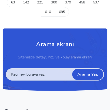
63
142
221
300
379
458
537
616
695
Arama ekranı
Sitemizde detaylı hızlı ve kolay arama ekranı
Arama Yap