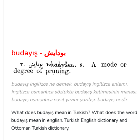
budayış - بودايش
budayış ingilizce ne demek, budayış ingilizce anlamı.
İngilizce osmanlıca sözlükte budayış kelimesinin manası.
budayış osmanlıca nasıl yazılır yazılışı. budayış nedir.
What does budayış mean in Turkish? What does the word
budayış mean in english. Turkish English dictionary and
Ottoman Turkish dictionary.