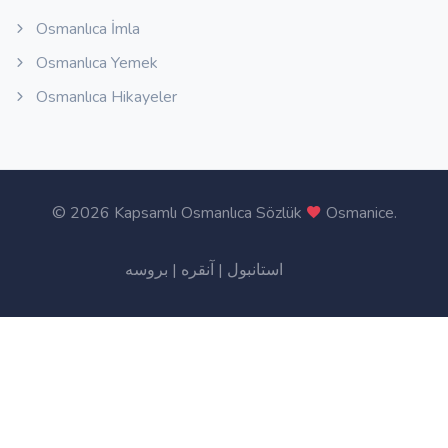
Osmanlıca İmla
Osmanlıca Yemek
Osmanlıca Hikayeler
©
2026 Kapsamlı Osmanlıca Sözlük
Osmanice
.
بروسه
|
آنقره
|
استانبول