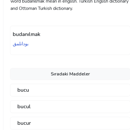
word budanılmak mean in english. Turkish English dictionary
and Ottoman Turkish dictionary.
budanılmak
بودانلمق
Sıradaki Maddeler
bucu
bucul
bucur