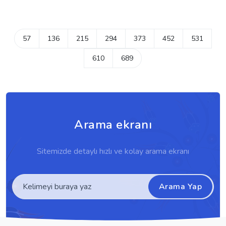
57
136
215
294
373
452
531
610
689
Arama ekranı
Sitemizde detaylı hızlı ve kolay arama ekranı
Arama Yap