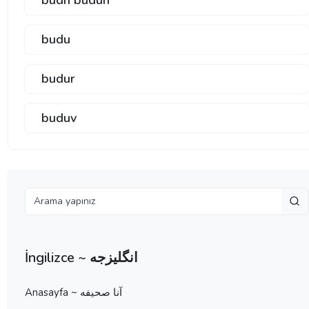
budn budun
budu
budur
buduv
İngilizce ~ انگلیزجه
Anasayfa ~ آنا صحيفه