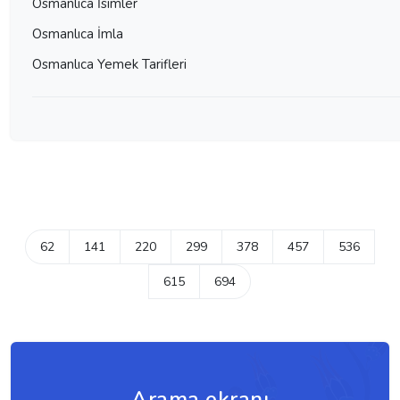
Osmanlıca İsimler
Osmanlıca İmla
Osmanlıca Yemek Tarifleri
62
141
220
299
378
457
536
615
694
Arama ekranı