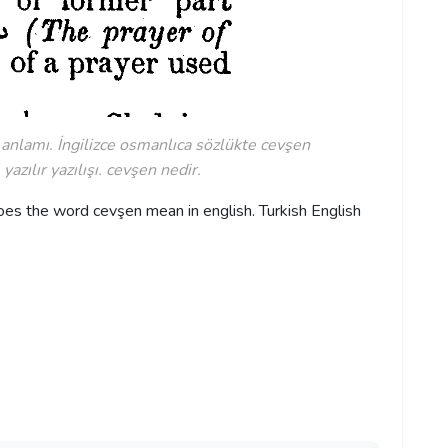
 anlamı. İngilizce osmanlıca sözlükte cevşen
azılır yazılışı. cevşen nedir.
s the word cevşen mean in english. Turkish English