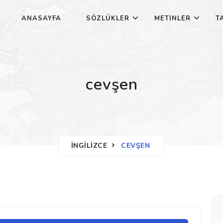
ANASAYFA
SÖZLÜKLER
METINLER
T
cevşen
İNGILIZCE
CEVŞEN