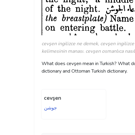
cevşen ingilizce ne demek, cevşen ingilizce
kelimesinin manası. cevşen osmanlıca nasıl y
What does cevşen mean in Turkish? What doe
dictionary and Ottoman Turkish dictionary.
cevşen
جوشن