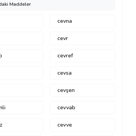
daki Maddeler
cevna
cevr
b
cevref
cevsa
cevşen
nli
cevvab
z
cevve