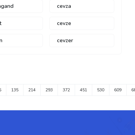
agand
cevza
t
cevze
n
cevzer
6
135
214
293
372
451
530
609
6