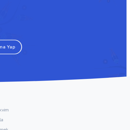
ma Yap
kvim
la
emek