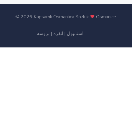
©
2026 Kapsamlı Osmanlıca Sözlük
Osmanice
.
بروسه
|
آنقره
|
استانبول