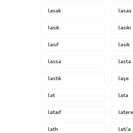
lasak
lasas
lasık
lasıki
lasif
lasik
lassa
lasta
lastik
laşe
lat
lata
lataif
later
lath
lati'a