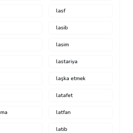
lasf
lasib
lasim
lastariya
laşka etmek
latafet
ema
latfan
latib