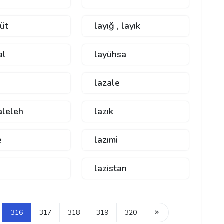
üt
layığ , layık
al
layühsa
lazale
aleleh
lazık
e
lazımi
lazistan
316
317
318
319
320