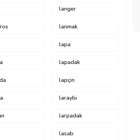
langer
ros
lanmak
lapa
a
lapadak
da
lapçin
ka
laraybi
an
larpadak
lasab