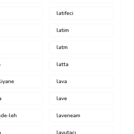
latifeci
latim
latm
n
latta
liyane
lava
a
lave
ade-leh
laveneam
a
lavutacı