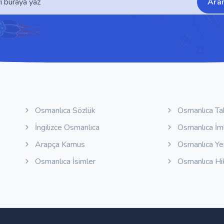
Ara
Osmanlıca Sözlük
Osmanlıca Ta
İngilizce Osmanlıca
Osmanlıca İm
Arapça Kamus
Osmanlıca Y
Osmanlıca İsimler
Osmanlıca Hi