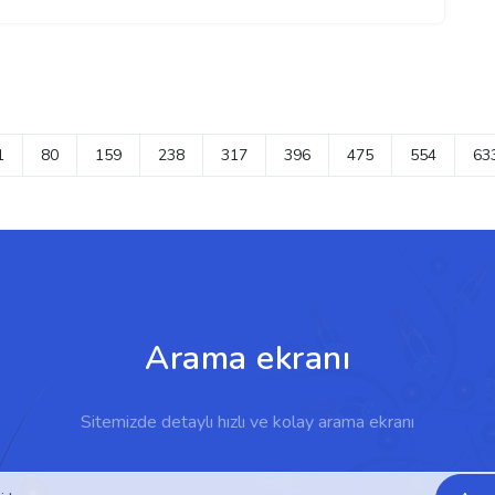
1
80
159
238
317
396
475
554
63
Arama ekranı
Sitemizde detaylı hızlı ve kolay arama ekranı