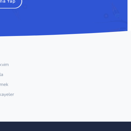
ma Yap
kvim
la
emek
kayeler