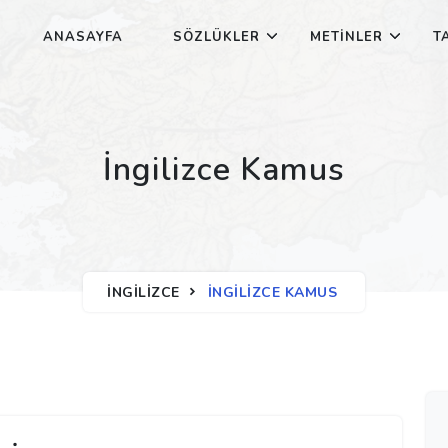
ANASAYFA
SÖZLÜKLER
METINLER
T
İngilizce Kamus
İNGILIZCE
İNGILIZCE KAMUS