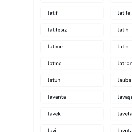
latif
latife
latifesiz
latih
latime
latin
latme
latro
latuh
lauba
lavanta
lavaş
lavek
lavel
lavi
lavut