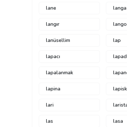
lane
langa
langır
lango
lanüsellim
lap
lapacı
lapad
lapalanmak
lapan
lapina
lapis
lari
larist
las
lasa