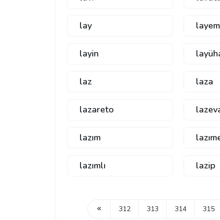
lay
layem
layin
layüh
laz
laza
lazareto
lazev
lazım
lazım
lazımlı
lazip
312
313
314
315