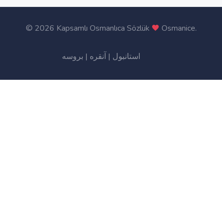
©
2026 Kapsamlı Osmanlıca Sözlük
Osmanice
.
بروسه
|
آنقره
|
استانبول