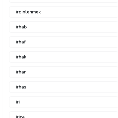
irginlenmek
irhab
irhaf
irhak
irhan
irhas
iri
irice