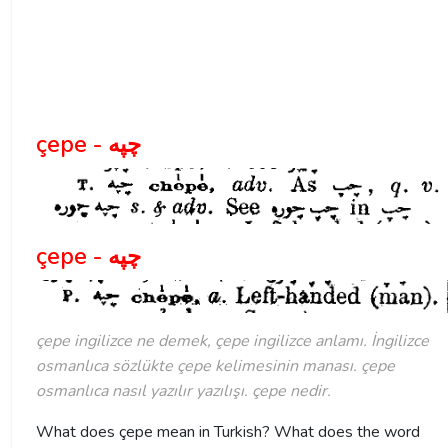
çepe - چپه
çepe - چپه
çepe ingilizce ne demek, çepe ingilizce anlamı. İngilizce
osmanlıca sözlükte çepe kelimesinin manası. çepe
osmanlıca nasıl yazılır yazılışı. çepe nedir.
What does çepe mean in Turkish? What does the word