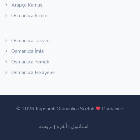
Arapça Kamus
Osmanlıca İsimler
Osmanlıca Takvim
Osmanlıca İmla
Osmanlıca Yemek
Osmanlıca Hikayeler
©
2026 Kapsamlı Osmanlıca Sözlük
Osmanice
.
بروسه
|
آنقره
|
استانبول