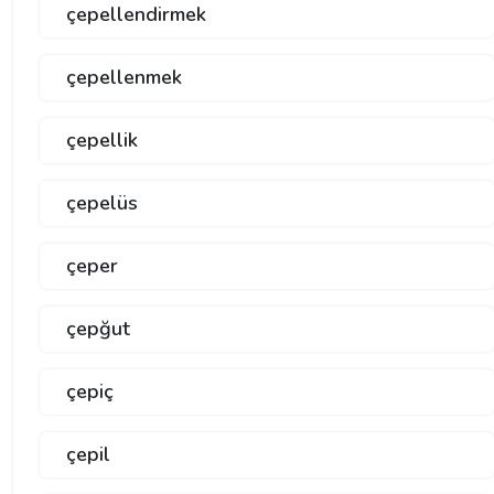
çepellendirmek
çepellenmek
çepellik
çepelüs
çeper
çepğut
çepiç
çepil