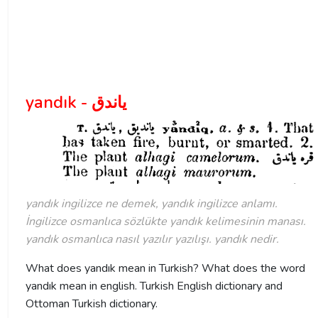
yandık - ياندق
yandık ingilizce ne demek, yandık ingilizce anlamı.
İngilizce osmanlıca sözlükte yandık kelimesinin manası.
yandık osmanlıca nasıl yazılır yazılışı. yandık nedir.
What does yandık mean in Turkish? What does the word
yandık mean in english. Turkish English dictionary and
Ottoman Turkish dictionary.