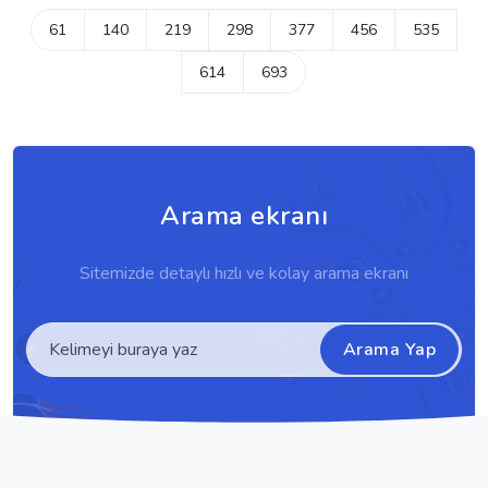
61
140
219
298
377
456
535
614
693
Arama ekranı
Sitemizde detaylı hızlı ve kolay arama ekranı
Arama Yap