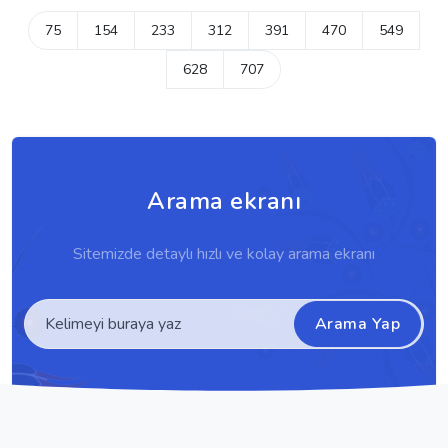
75
154
233
312
391
470
549
628
707
Arama ekranı
Sitemizde detaylı hızlı ve kolay arama ekranı
Arama Yap