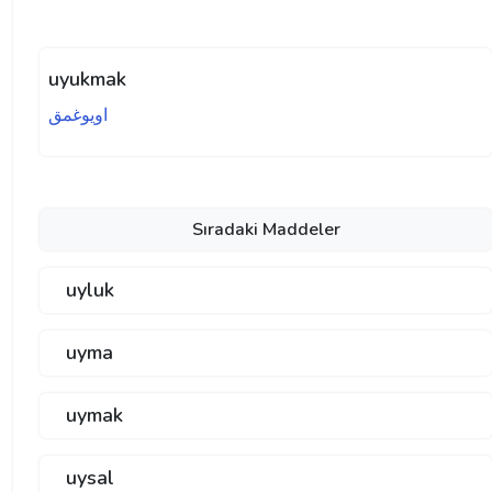
uyukmak
اويوغمق
Sıradaki Maddeler
uyluk
uyma
uymak
uysal