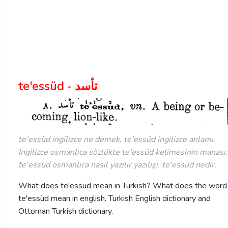
te'essüd - تأسد
te'essüd ingilizce ne demek, te'essüd ingilizce anlamı.
İngilizce osmanlıca sözlükte te'essüd kelimesinin manası.
te'essüd osmanlıca nasıl yazılır yazılışı. te'essüd nedir.
What does te'essüd mean in Turkish? What does the word
te'essüd mean in english. Turkish English dictionary and
Ottoman Turkish dictionary.