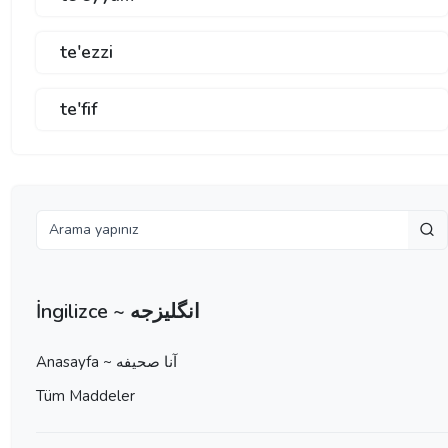
te'ezzi
te'fif
İngilizce ~ انگلیزجه
Anasayfa ~ آنا صحيفه
Tüm Maddeler