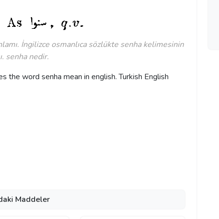
nlamı. İngilizce osmanlıca sözlükte senha kelimesinin
ı. senha nedir.
 the word senha mean in english. Turkish English
daki Maddeler