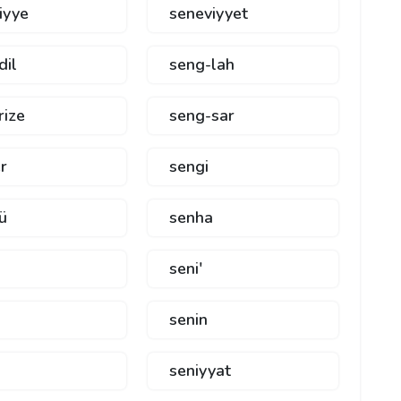
iyye
seneviyyet
dil
seng-lah
rize
seng-sar
r
sengi
ü
senha
seni'
senin
seniyyat