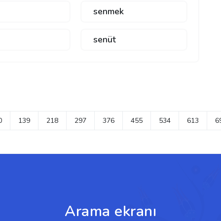
senmek
n
senüt
0
139
218
297
376
455
534
613
6
Arama ekranı