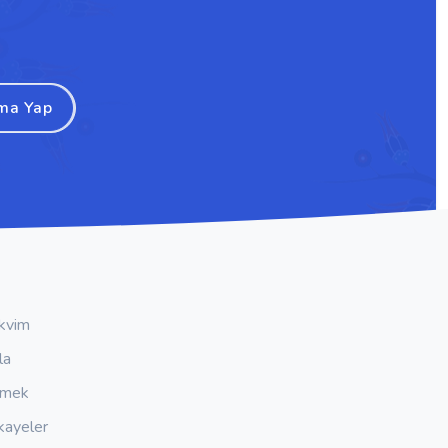
ma Yap
kvim
la
emek
kayeler