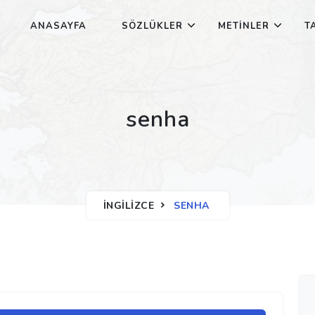
ANASAYFA
SÖZLÜKLER
METINLER
T
senha
İNGILIZCE
SENHA