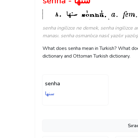
senha - سنها
senha ingilizce ne demek, senha ingilizce a
manası. senha osmanlıca nasıl yazılır yazılış
What does senha mean in Turkish? What does
dictionary and Ottoman Turkish dictionary.
senha
سنها
Sıra