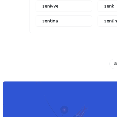
seniyye
senk
sentina
senü
6