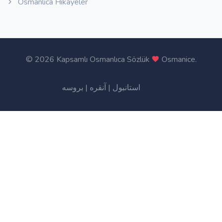
Osmanlıca Hikayeler
©
2026 Kapsamlı Osmanlıca Sözlük
Osmanice
.
بروسه
|
آنقره
|
استانبول