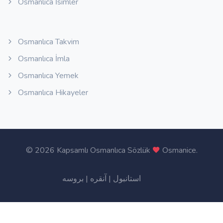
Osmanlıca İsimler
Osmanlıca Takvim
Osmanlıca İmla
Osmanlıca Yemek
Osmanlıca Hikayeler
©
2026 Kapsamlı Osmanlıca Sözlük
Osmanice
.
بروسه
|
آنقره
|
استانبول