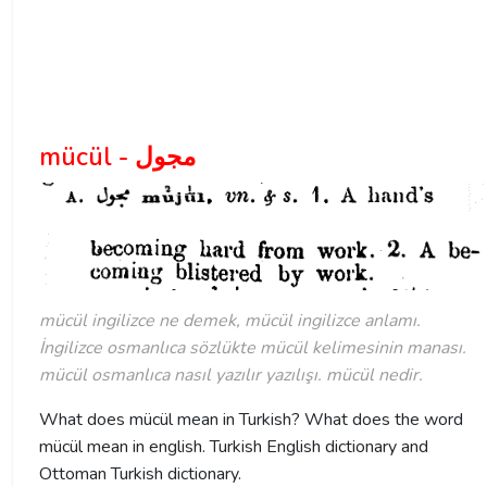
mücül - مجول
mücül ingilizce ne demek, mücül ingilizce anlamı.
İngilizce osmanlıca sözlükte mücül kelimesinin manası.
mücül osmanlıca nasıl yazılır yazılışı. mücül nedir.
What does mücül mean in Turkish? What does the word
mücül mean in english. Turkish English dictionary and
Ottoman Turkish dictionary.