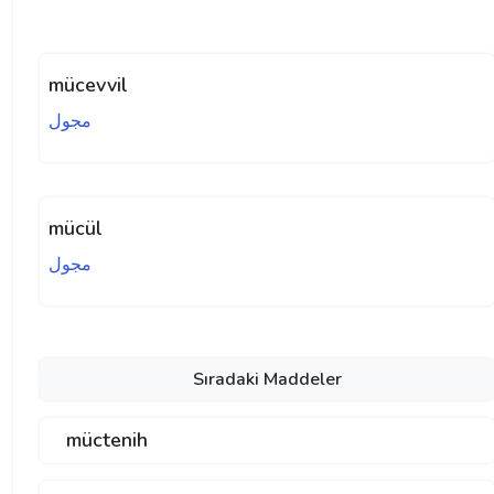
mücevvil
مجول
mücül
مجول
Sıradaki Maddeler
müctenih