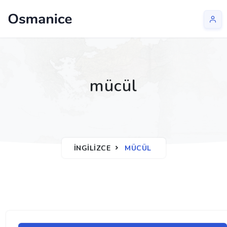
mücül
İNGILIZCE
MÜCÜL