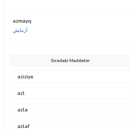
azmayış
آزمايش
Sıradaki Maddeler
aziziye
azl
azla
azlaf