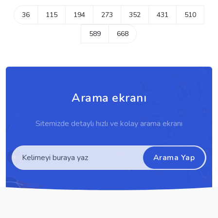
36
115
194
273
352
431
510
589
668
Arama ekranı
Sitemizde detaylı hızlı ve kolay arama ekranı
Arama Yap