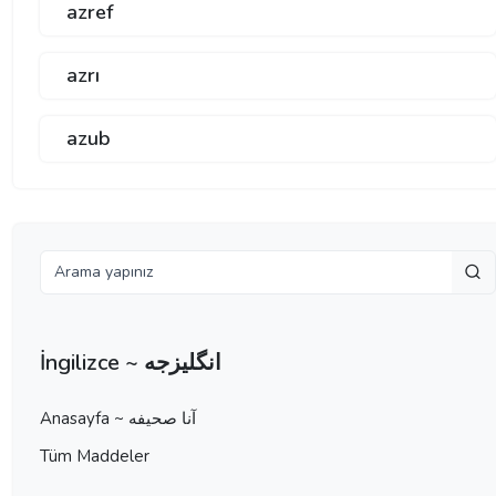
azref
azrı
azub
İngilizce ~ انگلیزجه
Anasayfa ~ آنا صحيفه
Tüm Maddeler