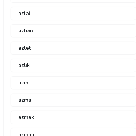
azlal
azlein
azlet
azlık
azm
azma
azmak
azman