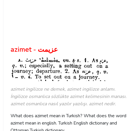
azimet - عزیمت
azimet ingilizce ne demek, azimet ingilizce anlamı.
İngilizce osmanlıca sözlükte azimet kelimesinin manası.
azimet osmanlıca nasıl yazılır yazılışı. azimet nedir.
What does azimet mean in Turkish? What does the word
azimet mean in english. Turkish English dictionary and
Ottoman Turkish dictionary.