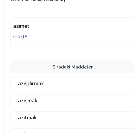
azimet
عزیمت
Sıradaki Maddeler
azışdırmak
azışmak
azıtmak