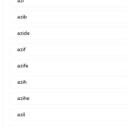
azi
azib
azide
azif
azife
azih
azihe
azil