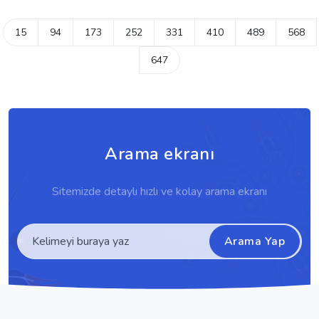
15
94
173
252
331
410
489
568
647
Arama ekranı
Sitemizde detaylı hızlı ve kolay arama ekranı
Arama Yap