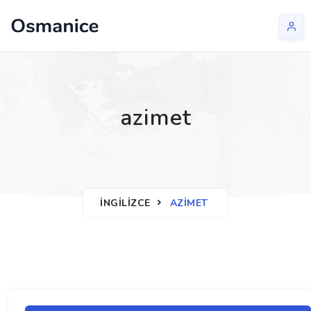
azimet
İNGILIZCE
AZIMET