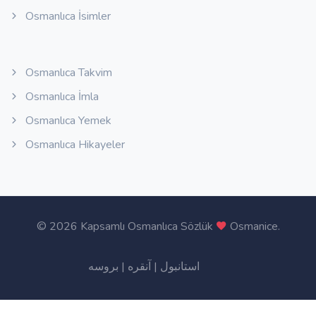
Osmanlıca İsimler
Osmanlıca Takvim
Osmanlıca İmla
Osmanlıca Yemek
Osmanlıca Hikayeler
©
2026 Kapsamlı Osmanlıca Sözlük
Osmanice
.
بروسه
|
آنقره
|
استانبول