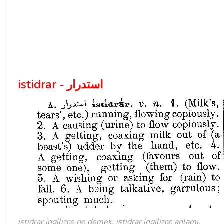
istidrar - استدرار
istidrar ingilizce ne demek, istidrar ingilizce anlamı.