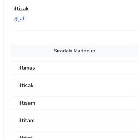
iltizak
التزاق
Sıradaki Maddeler
iltimas
iltisak
iltisam
iltitam
iltitat