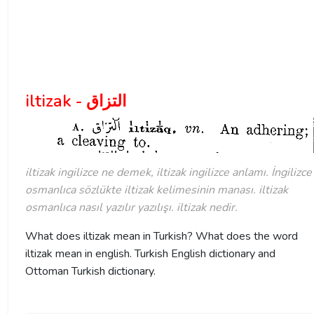
iltizak - التزاق
iltizak ingilizce ne demek, iltizak ingilizce anlamı. İngilizce
osmanlıca sözlükte iltizak kelimesinin manası. iltizak
osmanlıca nasıl yazılır yazılışı. iltizak nedir.
What does iltizak mean in Turkish? What does the word
iltizak mean in english. Turkish English dictionary and
Ottoman Turkish dictionary.