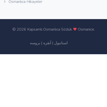
Osmanlıca Hikayeler
©
2026 Kapsamlı Osmanlıca Sözlük
Osmanice
.
بروسه
|
آنقره
|
استانبول