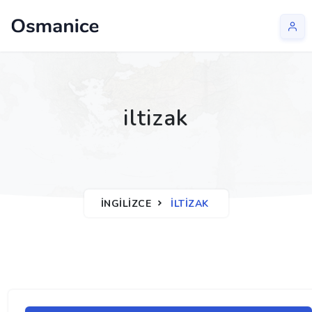
iltizak
İNGILIZCE
ILTIZAK