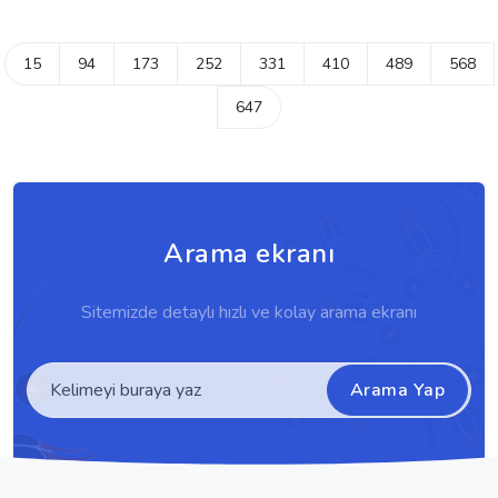
15
94
173
252
331
410
489
568
647
Arama ekranı
Sitemizde detaylı hızlı ve kolay arama ekranı
Arama Yap