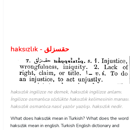
haksızlık - حقسزلق
haksızlık ingilizce ne demek, haksızlık ingilizce anlamı.
İngilizce osmanlıca sözlükte haksızlık kelimesinin manası.
haksızlık osmanlıca nasıl yazılır yazılışı. haksızlık nedir.
What does haksızlık mean in Turkish? What does the word
haksızlık mean in english. Turkish English dictionary and