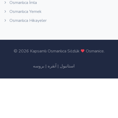
Osmanlıca İmla
Osmanlıca Yemek
Osmanlıca Hikayeler
©
2026 Kapsamlı Osmanlıca Sözlük
Osmanice
.
بروسه
|
آنقره
|
استانبول