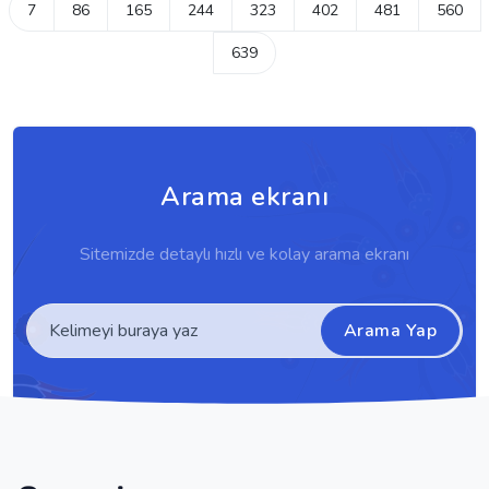
7
86
165
244
323
402
481
560
639
Arama ekranı
Sitemizde detaylı hızlı ve kolay arama ekranı
Arama Yap