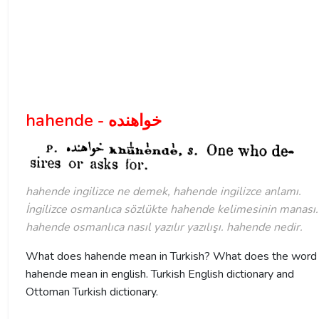
hahende - خواهنده
hahende ingilizce ne demek, hahende ingilizce anlamı.
İngilizce osmanlıca sözlükte hahende kelimesinin manası.
hahende osmanlıca nasıl yazılır yazılışı. hahende nedir.
What does hahende mean in Turkish? What does the word
hahende mean in english. Turkish English dictionary and
Ottoman Turkish dictionary.