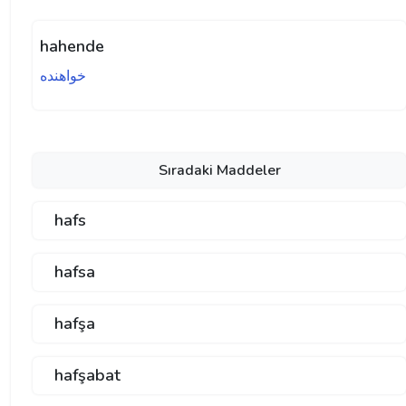
hahende
خواهنده
Sıradaki Maddeler
hafs
hafsa
hafşa
hafşabat