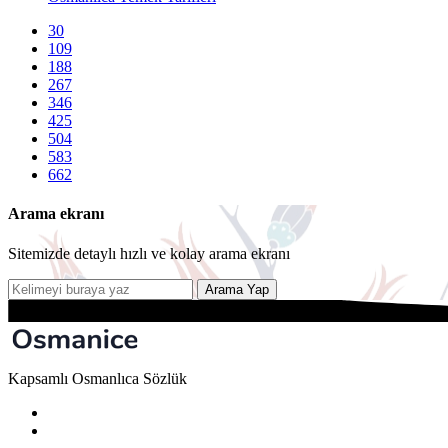
30
109
188
267
346
425
504
583
662
Arama ekranı
Sitemizde detaylı hızlı ve kolay arama ekranı
Arama Yap
Kapsamlı Osmanlıca Sözlük