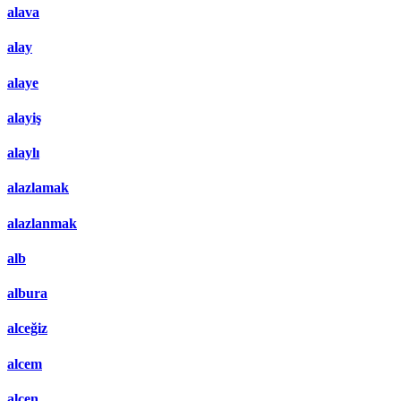
alava
alay
alaye
alayiş
alaylı
alazlamak
alazlanmak
alb
albura
alceğiz
alcem
alcen