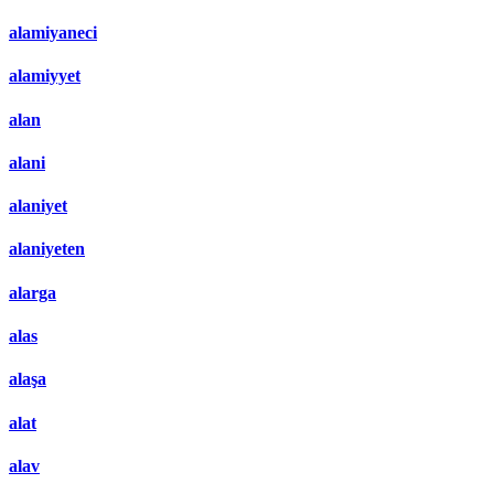
alamiyaneci
alamiyyet
alan
alani
alaniyet
alaniyeten
alarga
alas
alaşa
alat
alav