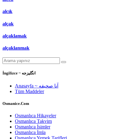
alcık
alçak
alçaklamak
alçaklanmak
İngilizce ~ انگلیزجه
Anasayfa ~ آنا صحيفه
Tüm Maddeler
Osmanice.Com
Osmanlıca Hikayeler
Osmanlıca Takvim
Osmanlıca İsimler
Osmanlıca İmla
Osmanlıca Yemek Tarifleri