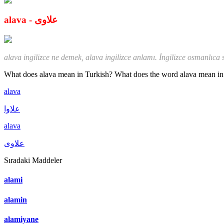
alava - علاوی
alava ingilizce ne demek, alava ingilizce anlamı. İngilizce osmanlıca s
What does alava mean in Turkish? What does the word alava mean in e
alava
علاوا
alava
علاوی
Sıradaki Maddeler
alami
alamin
alamiyane