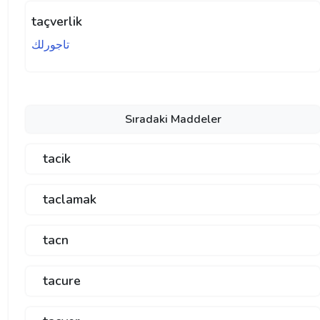
taçverlik
تاجورلك
Sıradaki Maddeler
tacik
taclamak
tacn
tacure