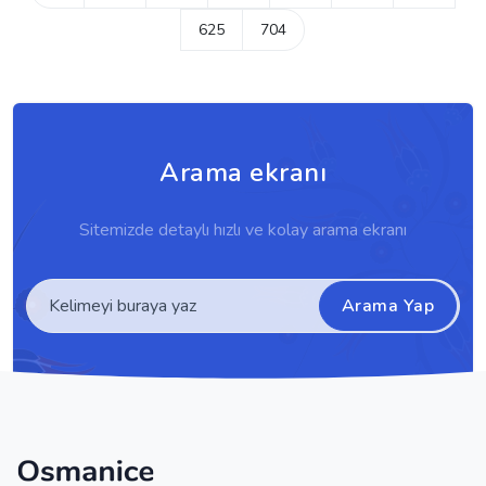
625
704
Arama ekranı
Sitemizde detaylı hızlı ve kolay arama ekranı
Arama Yap