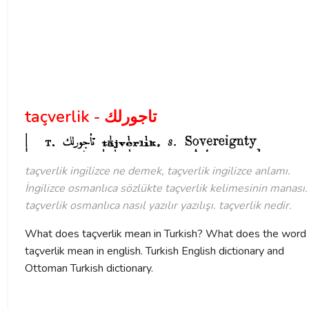
taçverlik - تاجورلك
taçverlik ingilizce ne demek, taçverlik ingilizce anlamı.
İngilizce osmanlıca sözlükte taçverlik kelimesinin manası.
taçverlik osmanlıca nasıl yazılır yazılışı. taçverlik nedir.
What does taçverlik mean in Turkish? What does the word
taçverlik mean in english. Turkish English dictionary and
Ottoman Turkish dictionary.