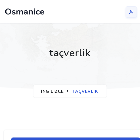
taçverlik
İNGILIZCE
TAÇVERLIK